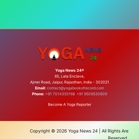
Yoga News 24®
65, Lata Enclave,
Ajmer Road, Jaipur, Rajasthan, India - 302021
Email:
contact@yogabookofrecord.com
Phone:
+91 7014355168
+91 9509530609
Become A Yoga Reporter
Copyright © 2026 Yoga News 24 | All Rights Are
Reserved.