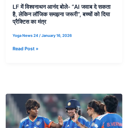
बच्चों
LF में विश्वनाथन आनंद बोले- “AI जवाब दे सकता
को
है, लेकिन लॉजिक समझना जरूरी”, बच्चों को दिया
दिया
प्रैक्टिस का मंत्र
प्रैक्टिस
का
Yoga News 24
/
January 16, 2026
मंत्र
Read Post »
भारतीय
महिला
क्रिकेट
टीम
ने