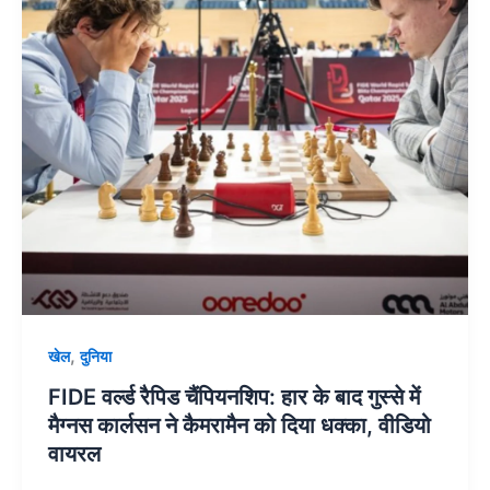
के
बाद
गुस्से
में
मैग्नस
कार्लसन
ने
कैमरामैन
को
दिया
धक्का,
वीडियो
,
खेल
दुनिया
वायरल
FIDE वर्ल्ड रैपिड चैंपियनशिप: हार के बाद गुस्से में
मैग्नस कार्लसन ने कैमरामैन को दिया धक्का, वीडियो
वायरल