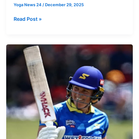
बढ़त
Yoga News 24
/
December 29, 2025
Read Post »
महिला
सुपर
स्मैश:
लौरा
हैरिस
ने
15
गेंदों
में
जड़ी
फिफ्टी,
महिला