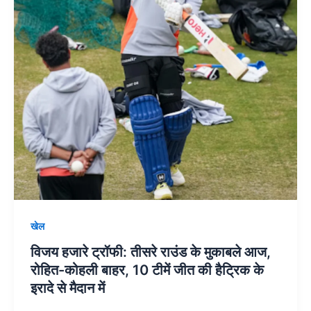
के
मुकाबले
आज,
रोहित-
कोहली
बाहर,
10
टीमें
जीत
की
हैट्रिक
के
खेल
इरादे
से
विजय हजारे ट्रॉफी: तीसरे राउंड के मुकाबले आज,
मैदान
रोहित-कोहली बाहर, 10 टीमें जीत की हैट्रिक के
में
इरादे से मैदान में