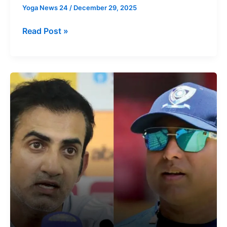
Yoga News 24
/
December 29, 2025
Read Post »
गौतम
गंभीर
ही
भारत
के
टेस्ट
कोच
रहेंगे,
VVS
लक्ष्मण
को
लेकर