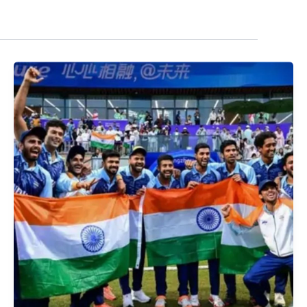
एशियन
गेम्स
2026:
क्रिकेट
शेड्यूल
जारी,
टी-20
फॉर्मेट
में
होंगे
मुकाबले